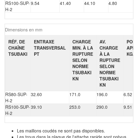
RS100-SUP-
9.54
41.40
44.10
4.80
H-2
Dimensions en mm
RÉF. DE
ENTRAXE
CHARGE
AV.
POID
CHAÎNE
TRANSVERSAL
MIN. À LA
CHARGE
APPR
TSUBAKI
PT
RUPTURE
À LA
KG/M
SELON
RUPTURE
NORME
SELON
TSUBAKI
NORME
KN
TSUBAKI
KN
RS80-SUP-
32.60
171.0
196.0
6.52
H-2
RS100-SUP-
39.10
253.0
290.0
9.51
H-2
Les maillons coudés ne sont pas disponibles.
Les trous dans la plaque de l'attache rapide sont prévus