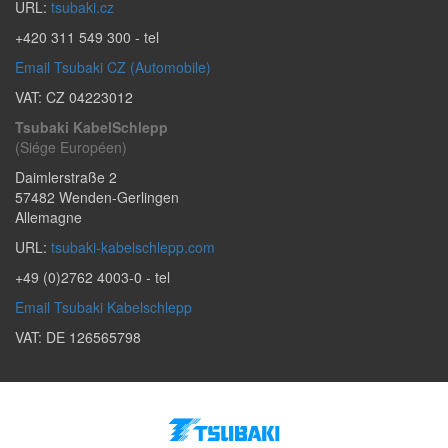
URL:
tsubaki.cz
+420 311 549 300
- tel
Email Tsubaki CZ (Automobile)
VAT: CZ 04223012
Tsubaki KabelSchlepp
(Siége Européen)
Daimlerstraße 2
57482
Wenden-Gerlingen
Allemagne
URL:
tsubaki-kabelschlepp.com
+49 (0)2762 4003-0
- tel
Email Tsubaki Kabelschlepp
VAT: DE 126565798