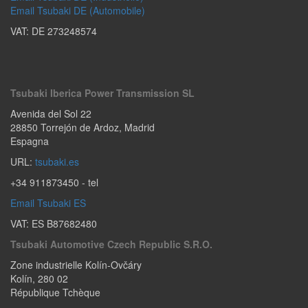
Email Tsubaki DE (Automobile)
VAT: DE 273248574
Tsubaki Iberica Power Transmission SL
Avenida del Sol 22
28850
Torrejón de Ardoz
,
Madrid
Espagna
URL:
tsubaki.es
+34 911873450
- tel
Email Tsubaki ES
VAT: ES B87682480
Tsubaki Automotive Czech Republic S.r.o.
Zone industrielle Kolín-Ovčáry
Kolín
,
280 02
République Tchèque