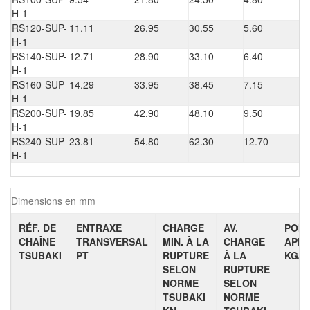
H-1
RS120-SUP-
11.11
26.95
30.55
5.60
H-1
RS140-SUP-
12.71
28.90
33.10
6.40
H-1
RS160-SUP-
14.29
33.95
38.45
7.15
H-1
RS200-SUP-
19.85
42.90
48.10
9.50
H-1
RS240-SUP-
23.81
54.80
62.30
12.70
H-1
Dimensions en mm
RÉF. DE
ENTRAXE
CHARGE
AV.
POID
CHAÎNE
TRANSVERSAL
MIN. À LA
CHARGE
APPR
TSUBAKI
PT
RUPTURE
À LA
KG/M
SELON
RUPTURE
NORME
SELON
TSUBAKI
NORME