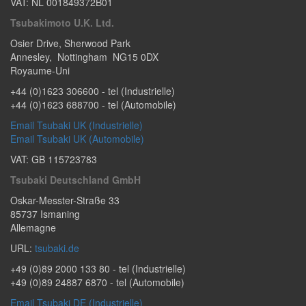
VAT: NL 001849372B01
Tsubakimoto U.K. Ltd.
Osier Drive
,
Sherwood Park
Annesley
,
Nottingham
NG15 0DX
Royaume-Uni
+44 (0)1623 306600
- tel (Industrielle)
+44 (0)1623 688700
- tel (Automobile)
Email Tsubaki UK (Industrielle)
Email Tsubaki UK (Automobile)
VAT: GB 115723783
Tsubaki Deutschland GmbH
Oskar-Messter-Straße 33
85737
Ismaning
Allemagne
URL:
tsubaki.de
+49 (0)89 2000 133 80
- tel (Industrielle)
+49 (0)89 24887 6870
- tel (Automobile)
Email Tsubaki DE (Industrielle)