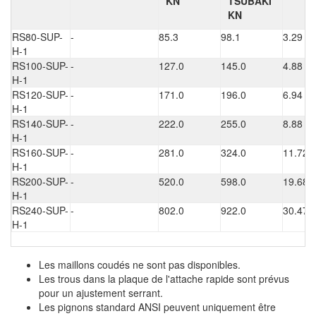
KN
TSUBAKI
KN
RS80-SUP-
-
85.3
98.1
3.29
H-1
RS100-SUP-
-
127.0
145.0
4.88
H-1
RS120-SUP-
-
171.0
196.0
6.94
H-1
RS140-SUP-
-
222.0
255.0
8.88
H-1
RS160-SUP-
-
281.0
324.0
11.72
H-1
RS200-SUP-
-
520.0
598.0
19.68
H-1
RS240-SUP-
-
802.0
922.0
30.47
H-1
Les maillons coudés ne sont pas disponibles.
Les trous dans la plaque de l'attache rapide sont prévus
pour un ajustement serrant.
Les pignons standard ANSI peuvent uniquement être