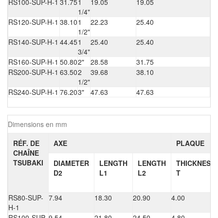
RS100-SUP-H-1
31.75
1
19.05
19.05
1/4"
RS120-SUP-H-1
38.10
1
22.23
25.40
1/2"
RS140-SUP-H-1
44.45
1
25.40
25.40
3/4"
RS160-SUP-H-1
50.80
2"
28.58
31.75
RS200-SUP-H-1
63.50
2
39.68
38.10
1/2"
RS240-SUP-H-1
76.20
3"
47.63
47.63
Dimensions en mm
RÉF. DE
AXE
PLAQUE
CHAÎNE
TSUBAKI
DIAMETER
LENGTH
LENGTH
THICKNESS
D2
L1
L2
T
RS80-SUP-
7.94
18.30
20.90
4.00
H-1
RS100-SUP-
9.54
21.80
24.50
4.80