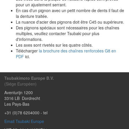
pour un ajustement serrant.
En cas d'un pignon avec un petit nombre de dents il faut de
la denture traitée.
La nuance d'acier des pignons doit être C45 ou supérieure.
Des pignons spéciaux sont nécessaires pour les chaînes
multiples, veuillez contacter Tsubaki pour plus
d'informations.
Les axes sont rivetés sur les quatre côtés.
Télécharger
la brochure des chaînes renforcées G8 en
PDF
ici.
Tsubakimoto Europe B.V.
(Siége Européen)
Aventurijn 1200
3316 LB
Dordrecht
Les Pays-Bas
+31 (0)78 6204000
- tel
Email Tsubaki Europe