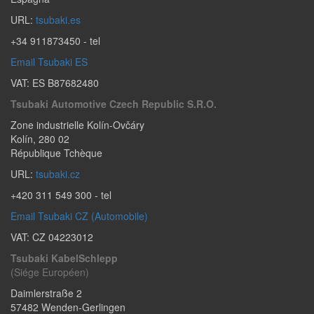
URL:
tsubaki.es
+34 911873450
- tel
Email Tsubaki ES
VAT: ES B87682480
Tsubaki Automotive Czech Republic S.r.o.
Zone industrielle Kolín-Ovčáry
Kolín
,
280 02
République Tchèque
URL:
tsubaki.cz
+420 311 549 300
- tel
Email Tsubaki CZ (Automobile)
VAT: CZ 04223012
Tsubaki KabelSchlepp
(Siége Européen)
Daimlerstraße 2
57482
Wenden-Gerlingen