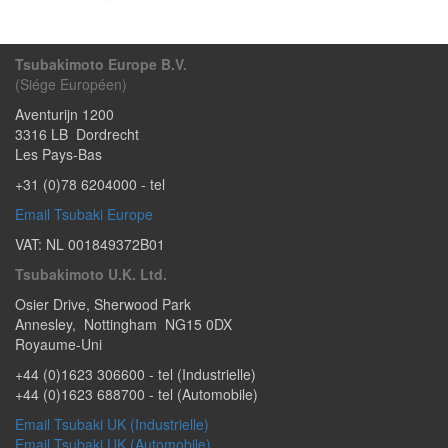
Tsubakimoto Europe B.V.
(Siége Européen)
Aventurijn 1200
3316 LB
Dordrecht
Les Pays-Bas
+31 (0)78 6204000
- tel
Email Tsubaki Europe
VAT: NL 001849372B01
Tsubakimoto U.K. Ltd.
Osier Drive
,
Sherwood Park
Annesley
,
Nottingham
NG15 0DX
Royaume-Uni
+44 (0)1623 306600
- tel (Industrielle)
+44 (0)1623 688700
- tel (Automobile)
Email Tsubaki UK (Industrielle)
Email Tsubaki UK (Automobile)