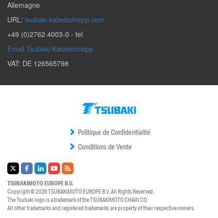
Allemagne
URL:
tsubaki-kabelschlepp.com
+49 (0)2762 4003-0
- tel
Email Tsubaki Kabelschlepp
VAT: DE 126565798
Politique de Confidentialité
Conditions de Vente
TSUBAKIMOTO EUROPE B.V.
Copyright © 2026
TSUBAKIMOTO EUROPE B.V.
All Rights Reserved.
The Tsubaki logo is a trademark of the
TSUBAKIMOTO CHAIN CO.
All other trademarks and registered trademarks are property of their respective owners.