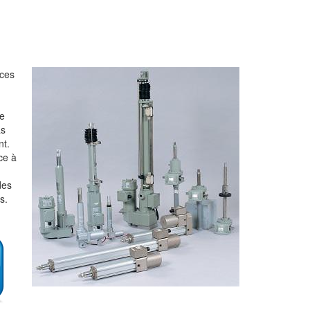
nces
e
as
nt.
ce à
des
s.