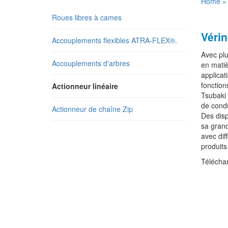
Home
Roues libres à cames
Véri
Accouplements flexibles ATRA-FLEX®.
Avec pl
Accouplements d'arbres
en mati
applicat
fonction
Actionneur linéaire
Tsubaki 
de condu
Actionneur de chaîne Zip
Des disp
sa grand
avec dif
produits
Télécha