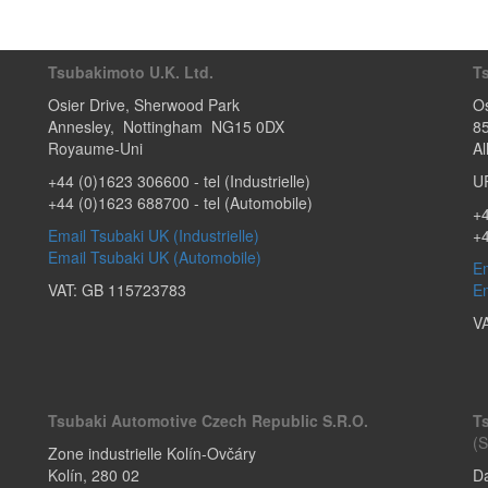
Tsubakimoto U.K. Ltd.
T
Osier Drive
,
Sherwood Park
Os
Annesley
,
Nottingham
NG15 0DX
8
Royaume-Uni
A
+44 (0)1623 306600
- tel (Industrielle)
U
+44 (0)1623 688700
- tel (Automobile)
+4
Email Tsubaki UK (Industrielle)
+
Email Tsubaki UK (Automobile)
Em
VAT: GB 115723783
Em
V
Tsubaki Automotive Czech Republic S.r.o.
T
(S
Zone industrielle Kolín-Ovčáry
Kolín
,
280 02
Da