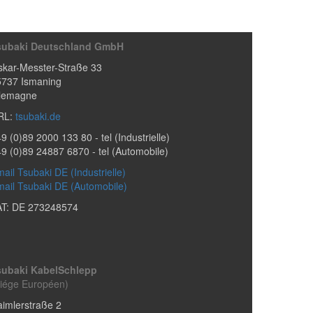
subaki Deutschland GmbH
kar-Messter-Straße 33
5737
Ismaning
llemagne
RL:
tsubaki.de
9 (0)89 2000 133 80
- tel (Industrielle)
49 (0)89 24887 6870
- tel (Automobile)
ail Tsubaki DE (Industrielle)
ail Tsubaki DE (Automobile)
AT: DE 273248574
subaki KabelSchlepp
iége Européen)
imlerstraße 2