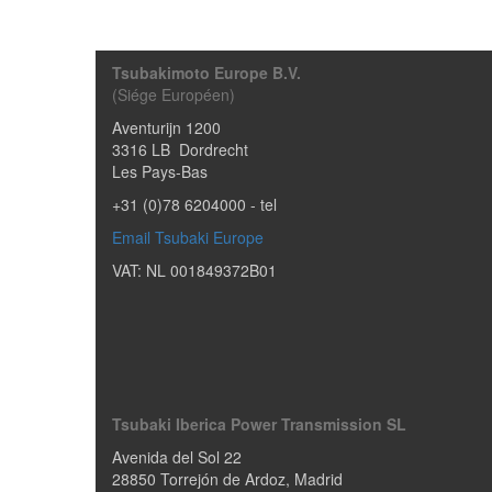
Tsubakimoto Europe B.V.
(Siége Européen)
Aventurijn 1200
3316 LB
Dordrecht
Les Pays-Bas
+31 (0)78 6204000
- tel
Email Tsubaki Europe
VAT: NL 001849372B01
Tsubaki Iberica Power Transmission SL
Avenida del Sol 22
28850
Torrejón de Ardoz
,
Madrid